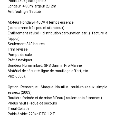
Poids 450kg catégorie 5
Longeur :4,80m largeur 2,12m
Antifouling effectué
Moteur Honda BF 40CV 4 temps essence
( consomme très peu et silencieux)
Entièrement révisé+ distribution,carburation etc...( facture à
l'appui)
Seulement 349 heures
Trim révisée
Pompe de cale
Prêt à naviguer
Sondeur Humminbird, GPS Garmin Pro Marine
Matériel de sécurité, ligne de mouillage offert, etc...
Prix: 6500€
Option Remorque: Marque Nautilus multi-rouleaux simple
essieux (2003)
Routière freinée et de mise à l'eau ( roulements étanches)
Pneus neufs +roue de secours
Treuil Goliath
Poids à vide: 220kg PTC 1,2 T