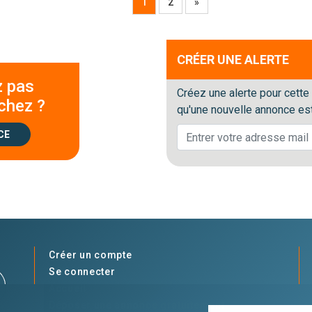
1
2
»
CRÉER UNE ALERTE
z pas
Créez une alerte pour cette
chez ?
qu'une nouvelle annonce est
CE
Créer un compte
Se connecter
Accueil
Déposer une annonce gratuitement