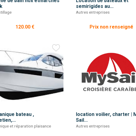
lle de bain nox etmarches
Location de bateaux et
k
semirigides au...
tillage
Autres entreprises
120.00 €
Prix non renseigné
nique bateau ,
location voilier, charter | 
tien,...
Sail...
ique et réparation plaisance
Autres entreprises