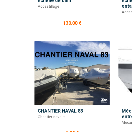
Echelle de bain
Eche
enta
Accastillage
Accas
130.00 €
CHANTIER NAVAL 83
Méca
entre
Chantier navale
Mécan