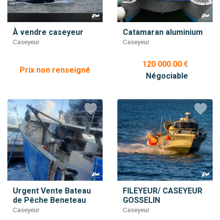
À vendre caseyeur
Catamaran aluminium
Caseyeur
Caseyeur
120 000.00 €
Prix non renseigné
Négociable
Urgent Vente Bateau
FILEYEUR/ CASEYEUR
de Pêche Beneteau
GOSSELIN
Caseyeur
Caseyeur