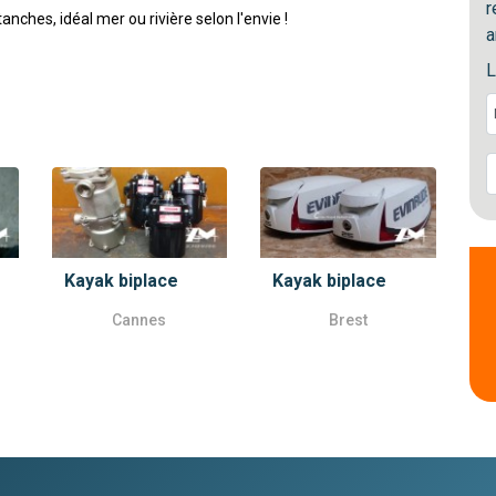
r
nches, idéal mer ou rivière selon l'envie !
a
L
Kayak biplace
Kayak biplace
Cannes
Brest