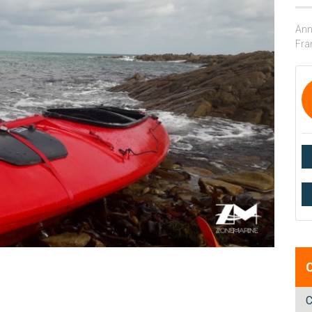
Ann
Fra
C