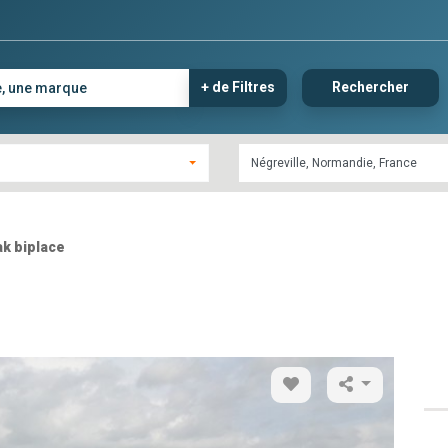
+ de Filtres
Rechercher
k biplace