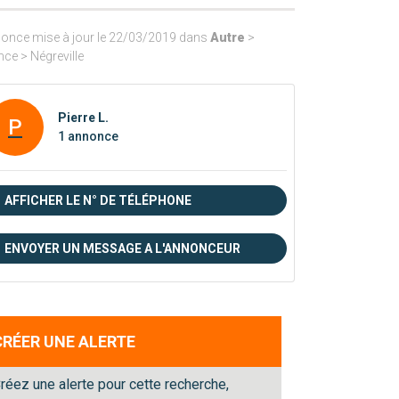
once mise à jour le 22/03/2019 dans
Autre
>
nce > Négreville
Pierre L.
P
1 annonce
AFFICHER LE N° DE TÉLÉPHONE
ENVOYER UN MESSAGE A L'ANNONCEUR
CRÉER UNE ALERTE
réez une alerte pour cette recherche,