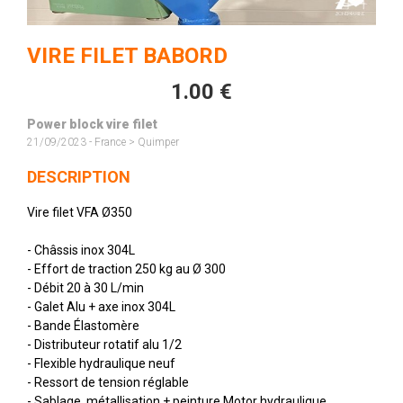
VIRE FILET BABORD
1.00 €
Power block vire filet
21/09/2023 - France > Quimper
DESCRIPTION
Vire filet VFA Ø350
- Châssis inox 304L
- Effort de traction 250 kg au Ø 300
- Débit 20 à 30 L/min
- Galet Alu + axe inox 304L
- Bande Élastomère
- Distributeur rotatif alu 1/2
- Flexible hydraulique neuf
- Ressort de tension réglable
- Sablage  métallisation + peinture Motor hydraulique