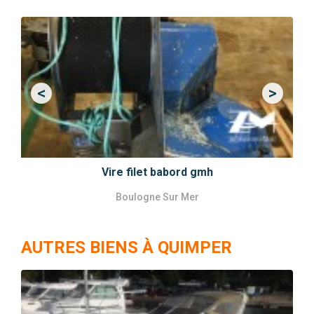
<
>
Previous
Next
Vire filet babord gmh
Boulogne Sur Mer
AUTRES BIENS À QUIMPER