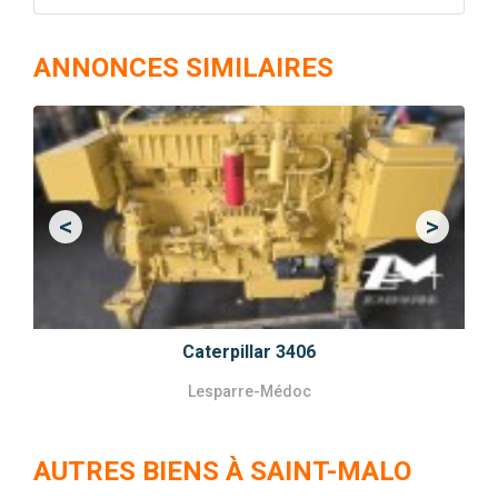
ANNONCES SIMILAIRES
<
>
Previous
Next
Caterpillar 3406
Lesparre-Médoc
AUTRES BIENS À SAINT-MALO