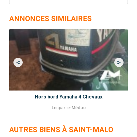
ANNONCES SIMILAIRES
<
>
Previous
Next
Hors bord Yamaha 4 Chevaux
Lesparre-Médoc
AUTRES BIENS À SAINT-MALO