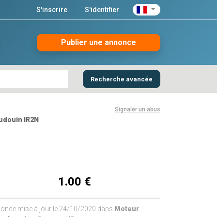
S'inscrire
S'identifier
Publier une annonce
Recherche avancée
Signaler un abus
udouin IR2N
1.00 €
once mise à jour le 24/10/2020 dans
Moteur