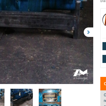
Die
C
r