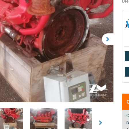
Die
C
r