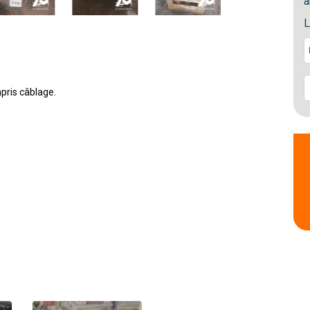
a
L
pris câblage.