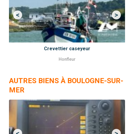
<
>
Previous
Next
Crevettier caseyeur
Honfleur
AUTRES BIENS À BOULOGNE-SUR-
MER
<
>