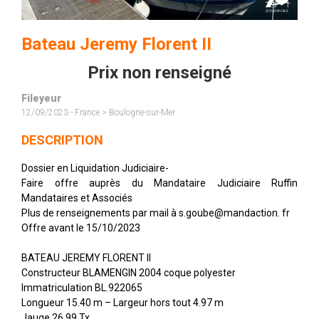
Bateau Jeremy Florent II
Prix non renseigné
Fileyeur
12/09/2023 - France > Boulogne-sur-Mer
DESCRIPTION
Dossier en Liquidation Judiciaire-
Faire offre auprès du Mandataire Judiciaire Ruffin
Mandataires et Associés
Plus de renseignements par mail à s.goube@mandaction. fr
Offre avant le 15/10/2023
BATEAU JEREMY FLORENT II
Constructeur BLAMENGIN 2004 coque polyester
Immatriculation BL.922065
Longueur 15.40 m – Largeur hors tout 4.97 m
Jauge 26.99 Tx