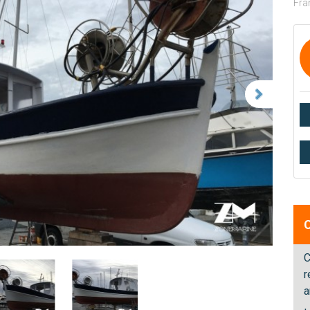
Fra
C
r
a