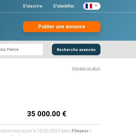
S'inscrire
S'identifier
Publier une annonce
Recherche avancée
Signaler un abus
35 000.00 €
once mise à jour le 10/05/2023 dans
Fileyeur
>