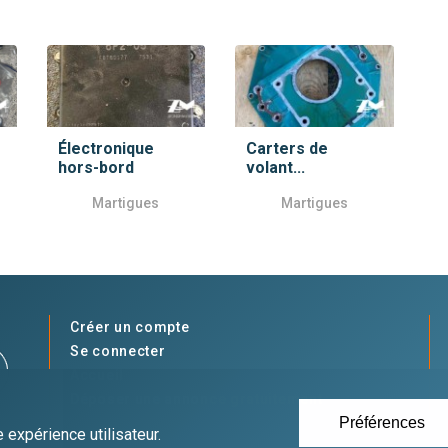
Électronique
Carters de
hors-bord
volant...
Martigues
Martigues
Créer un compte
Se connecter
Accueil
Déposer une annonce gratuitement