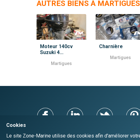
AUTRES BIENS À MARTIGUES
Moteur 140cv
Charnière
Suzuki 4...
Martigues
Martigues