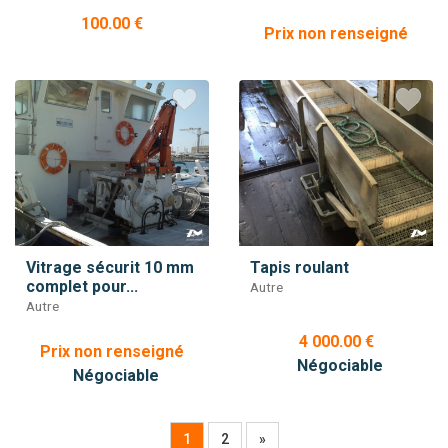
100.00 €
Prix non renseigné
Vitrage sécurit 10 mm
Tapis roulant
complet pour...
Autre
Autre
4 000.00 €
Prix non renseigné
Négociable
Négociable
1
2
»