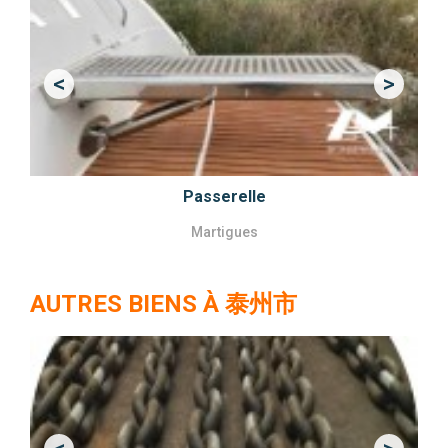
<
>
Previous
Next
Passerelle
Martigues
AUTRES BIENS À 泰州市