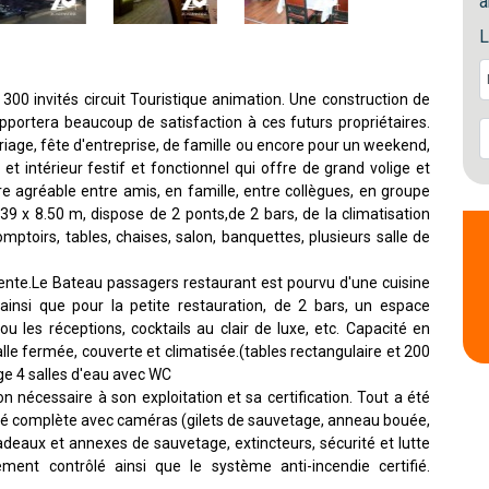
a
L
00 invités circuit Touristique animation. Une construction de
apportera beaucoup de satisfaction à ces futurs propriétaires.
iage, fête d'entreprise, de famille ou encore pour un weekend,
t intérieur festif et fonctionnel qui offre de grand volige et
re agréable entre amis, en famille, entre collègues, en groupe
 x 8.50 m, dispose de 2 ponts,de 2 bars, de la climatisation
comptoirs, tables, chaises, salon, banquettes, plusieurs salle de
vente.Le Bateau passagers restaurant est pourvu d'une cuisine
insi que pour la petite restauration, de 2 bars, un espace
u les réceptions, cocktails au clair de luxe, etc. Capacité en
le fermée, couverte et climatisée.(tables rectangulaire et 200
ge 4 salles d'eau avec WC
n nécessaire à son exploitation et sa certification. Tout a été
ité complète avec caméras (gilets de sauvetage, anneau bouée,
adeaux et annexes de sauvetage, extincteurs, sécurité et lutte
ment contrôlé ainsi que le système anti-incendie certifié.