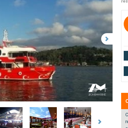
res
C
r