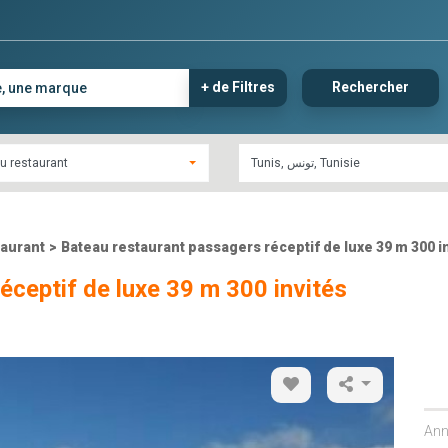
+ de Filtres
Rechercher
u restaurant
taurant
>
Bateau restaurant passagers réceptif de luxe 39 m 300 i
éceptif de luxe 39 m 300 invités
Ann