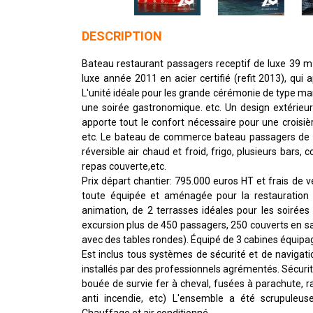
DESCRIPTION
Bateau restaurant passagers receptif de luxe 39 m 3
luxe année 2011 en acier certifié (refit 2013), qui 
L'unité idéale pour les grande cérémonie de type mar
une soirée gastronomique. etc. Un design extérieur e
apporte tout le confort nécessaire pour une croisiè
etc. Le bateau de commerce bateau passagers de 39
réversible air chaud et froid, frigo, plusieurs bars, 
repas couverte,etc.
Prix départ chantier: 795.000 euros HT et frais de 
toute équipée et aménagée pour la restauration a
animation, de 2 terrasses idéales pour les soirées o
excursion plus de 450 passagers, 250 couverts en sal
avec des tables rondes). Équipé de 3 cabines équipa
Est inclus tous systèmes de sécurité et de navigatio
installés par des professionnels agrémentés. Sécur
bouée de survie fer à cheval, fusées à parachute, r
anti incendie, etc) L'ensemble a été scrupuleuse
Chauffage et air conditionné.