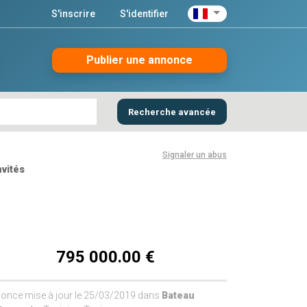
S'inscrire
S'identifier
Publier une annonce
Recherche avancée
Signaler un abus
nvités
795 000.00 €
once mise à jour le 25/03/2019 dans
Bateau