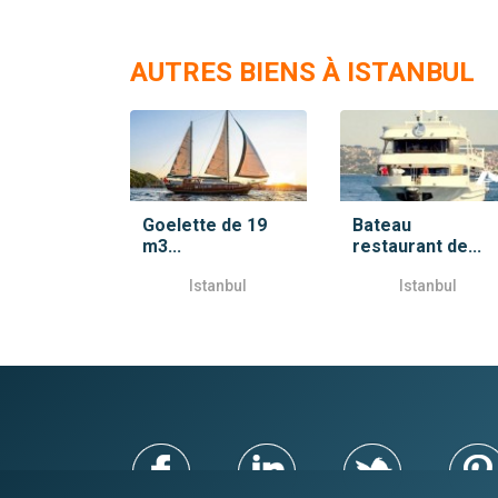
AUTRES BIENS À ISTANBUL
Goelette de 19
Bateau
m3...
restaurant de...
Istanbul
Istanbul