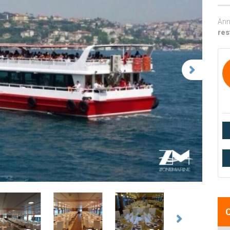
Ann
res