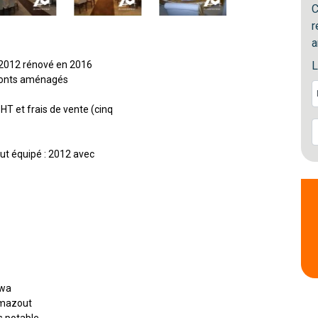
C
r
a
2012 rénové en 2016
L
ponts aménagés
HT et frais de vente (cinq
ut équipé : 2012 avec
kwa
e mazout
s potable