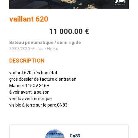
vaillant 620
11 000.00 €
Bateau pneumatique / semi rigide
30/03/2020 - France > Hyères
DESCRIPTION
vaillant 620 très bon état
gros dossier de facture d'entretien
Mariner 115CV 316H
à voir avant la saison
vendu avec remorque
visible à terre sur le parc CN83
Cn83