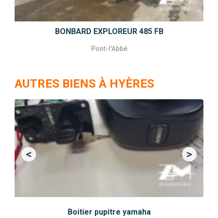
BONBARD EXPLOREUR 485 FB
Pont-l'Abbé
AUTRES BIENS À HYÈRES
<
>
Previous
Next
Boitier pupitre yamaha