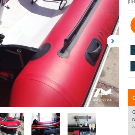
pne
C
r
a