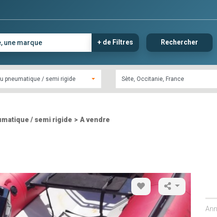
+ de Filtres
Rechercher
u pneumatique / semi rigide
matique / semi rigide
>
A vendre
Ann