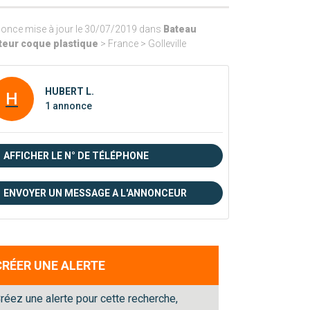
once mise à jour le 30/07/2019 dans
Bateau
eur coque plastique
> France > Golleville
HUBERT L.
H
1 annonce
AFFICHER LE N° DE TÉLÉPHONE
ENVOYER UN MESSAGE A L'ANNONCEUR
CRÉER UNE ALERTE
réez une alerte pour cette recherche,