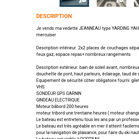
DESCRIPTION
Je vends ma vedette JEANNEAU type YARDING YAHT 
mercuiser
Description intérieur: 2x2 places de couchages séparé
feux gaz, espace repas+ nombreux rangements.
Description extérieur: bain de soleil avant, nombreux 
douchette de pont, haut parleurs, éclairage, taud de s
Equipement de sécurité côtier obligatoire fourni: gile
VHS
SONDEUR GPS GARNIN
GINDEAU ELECTRIQUE
Moteur bâbord 200 heures
moteur tribord une trentaine heures ( moteur chang
Le bateau est entretenu tous les ans par un professi
Le bateau est très agréable en mer il atteint facile
pour la navigation de plaisance, pour faire du ski na
Le bateau est visible à PORTBAIL.