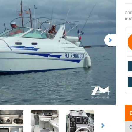
Ann
mot
C