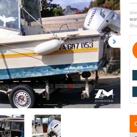
Ann
mot
Rhu