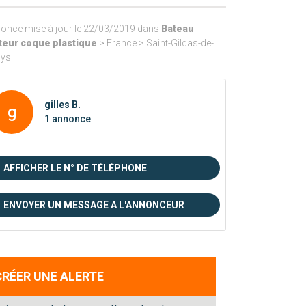
once mise à jour le 22/03/2019 dans
Bateau
eur coque plastique
> France > Saint-Gildas-de-
ys
gilles B.
g
1 annonce
AFFICHER LE N° DE TÉLÉPHONE
ENVOYER UN MESSAGE A L'ANNONCEUR
CRÉER UNE ALERTE