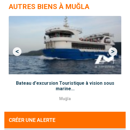
AUTRES BIENS À MUĞLA
<
>
Previous
Next
Bateau d'excursion Touristique à vision sous
marine...
Muğla
CRÉER UNE ALERTE