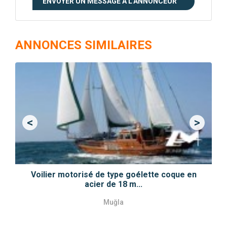
ENVOYER UN MESSAGE A L'ANNONCEUR
ANNONCES SIMILAIRES
<
>
Previous
Next
Voilier motorisé de type goélette coque en
acier de 18 m...
Muğla