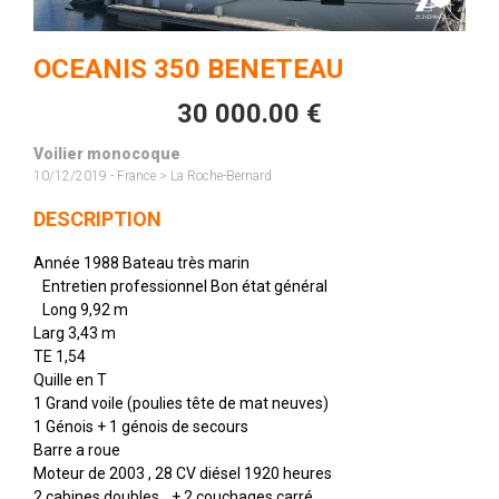
OCEANIS 350 BENETEAU
30 000.00 €
Voilier monocoque
10/12/2019 - France > La Roche-Bernard
DESCRIPTION
Année 1988 Bateau très marin
Entretien professionnel Bon état général
Long 9,92 m
Larg 3,43 m
TE 1,54
Quille en T
1 Grand voile (poulies tête de mat neuves)
1 Génois + 1 génois de secours
Barre a roue
Moteur de 2003 , 28 CV diésel 1920 heures
2 cabines doubles + 2 couchages carré