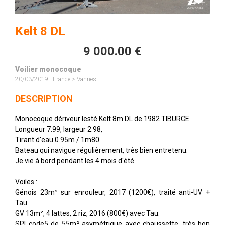
Kelt 8 DL
9 000.00 €
Voilier monocoque
20/03/2019 - France > Vannes
DESCRIPTION
Monocoque dériveur lesté Kelt 8m DL de 1982 TIBURCE
Longueur 7.99, largeur 2.98,
Tirant d'eau 0.95m / 1m80
Bateau qui navigue régulièrement, très bien entretenu.
Je vie à bord pendant les 4 mois d'été
Voiles :
Génois 23m² sur enrouleur, 2017 (1200€), traité anti-UV +
Tau.
GV 13m², 4 lattes, 2 riz, 2016 (800€) avec Tau.
SPI code5 de 55m² asymétrique avec chaussette, très bon