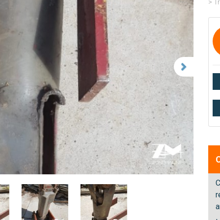
> T
C
r
a