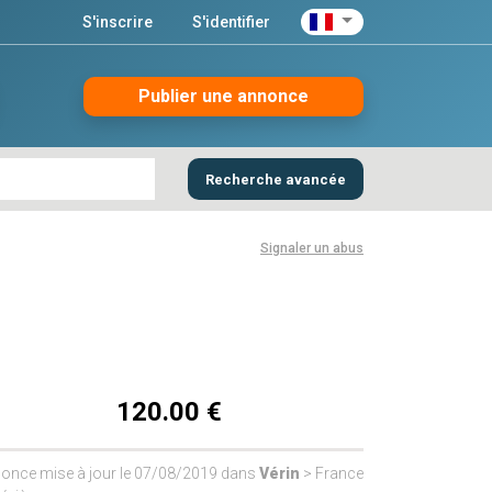
S'inscrire
S'identifier
Publier une annonce
Recherche avancée
Signaler un abus
120.00 €
once mise à jour le 07/08/2019 dans
Vérin
> France