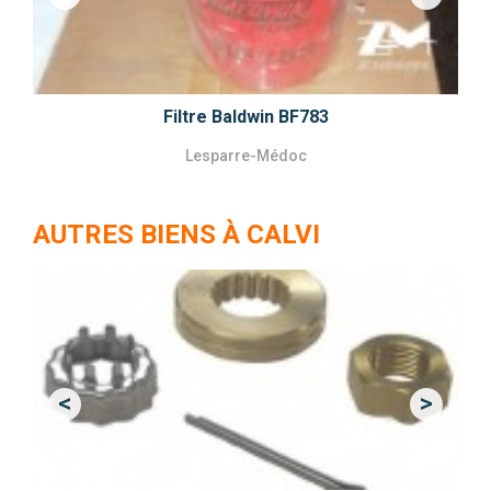
Previous
Next
Filtre Baldwin BF783
Lesparre-Médoc
AUTRES BIENS À CALVI
<
>
Previous
Next