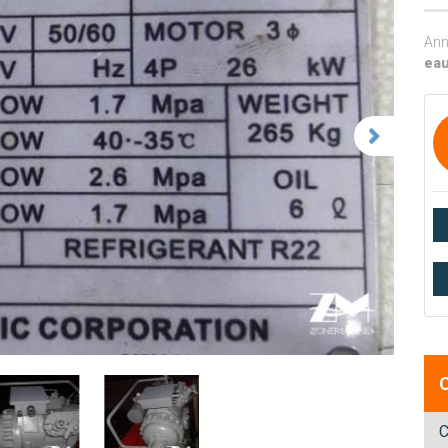
Ann
eau
C