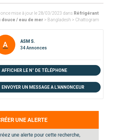
once mise à jour le 28/03/2023 dans
Réfrigérant
 douce / eau de mer
> Bangladesh > Chattogram
ASM S.
A
34 Annonces
AFFICHER LE N° DE TÉLÉPHONE
ENVOYER UN MESSAGE A L'ANNONCEUR
CRÉER UNE ALERTE
réez une alerte pour cette recherche,