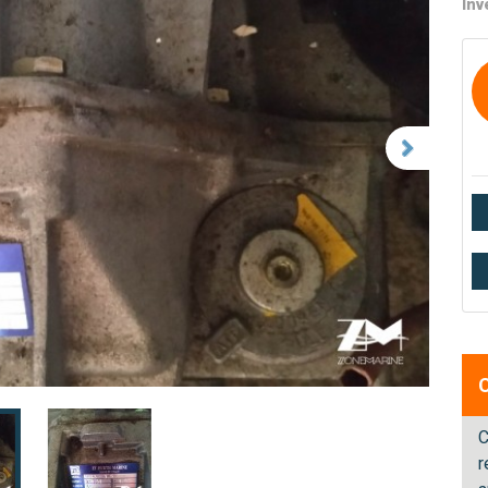
Inv
C
r