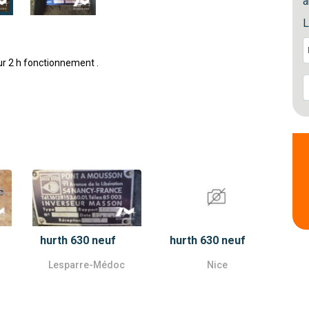
a
L
ur 2 h fonctionnement .
hurth 630 neuf
hurth 630 neuf
Lesparre-Médoc
Nice