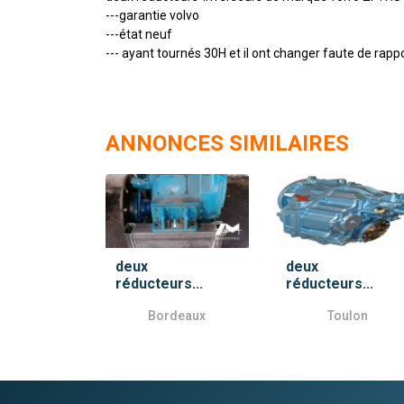
---garantie volvo
---état neuf
--- ayant tournés 30H et il ont changer faute de rapp
ANNONCES SIMILAIRES
deux
deux
réducteurs...
réducteurs...
Bordeaux
Toulon