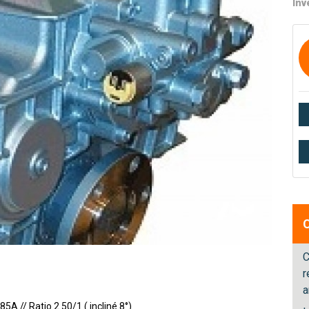
Inv
C
r
a
A // Ratio 2.50/1 ( incliné 8°)