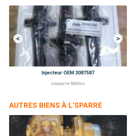
<
>
Previous
Next
Injecteur OEM 3087587
Lesparre-Médoc
AUTRES BIENS À L’SPARRE