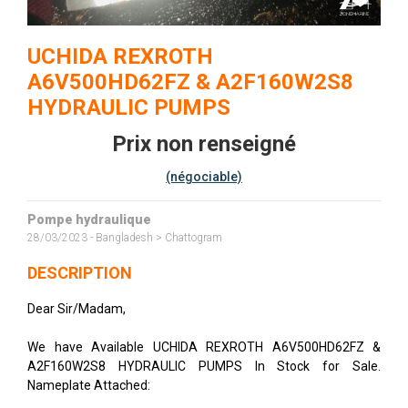
UCHIDA REXROTH
A6V500HD62FZ & A2F160W2S8
HYDRAULIC PUMPS
Prix non renseigné
(négociable)
Pompe hydraulique
28/03/2023 - Bangladesh > Chattogram
DESCRIPTION
Dear Sir/Madam,
We have Available UCHIDA REXROTH A6V500HD62FZ &
A2F160W2S8 HYDRAULIC PUMPS In Stock for Sale.
Nameplate Attached: