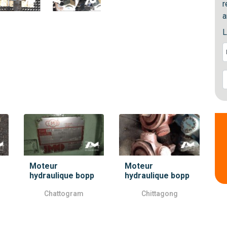
r
a
L
Moteur
Moteur
hydraulique bopp
hydraulique bopp
Chattogram
Chittagong