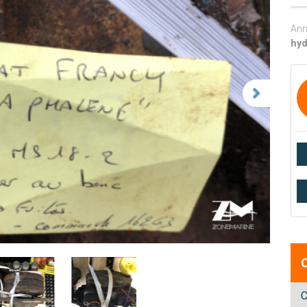
Ann
hyd
C