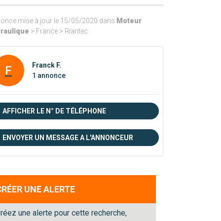
once mise à jour le 15/05/2020 dans
Moteur
raulique
> France > Riantec
Franck F.
F
1 annonce
AFFICHER LE N° DE TÉLÉPHONE
ENVOYER UN MESSAGE A L'ANNONCEUR
CRÉER UNE ALERTE
réez une alerte pour cette recherche,