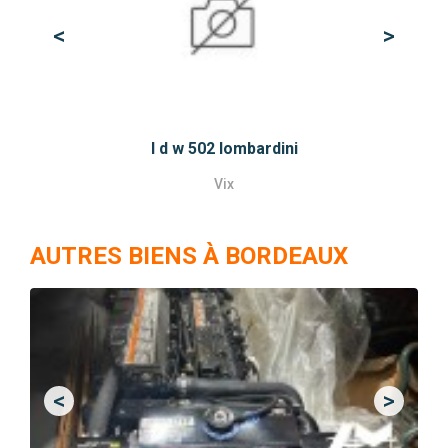
<
>
Previous
Next
l d w 502 lombardini
Vix
AUTRES BIENS À BORDEAUX
<
>
Previous
Next