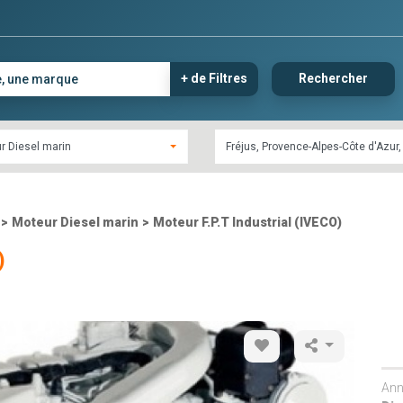
+ de Filtres
Rechercher
r Diesel marin
>
Moteur Diesel marin
>
Moteur F.P.T Industrial (IVECO)
)
Ann