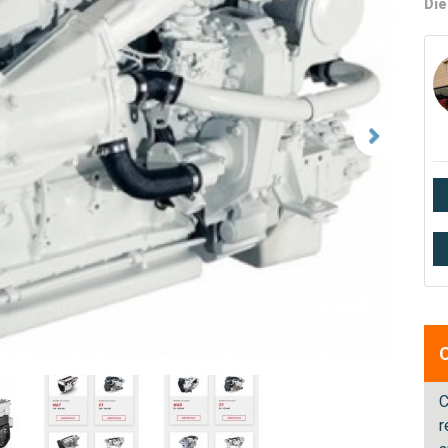
Die
C
r