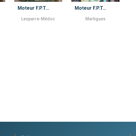
Moteur F.P.T...
Moteur F.P.T...
Lesparre-Médoc
Martigues