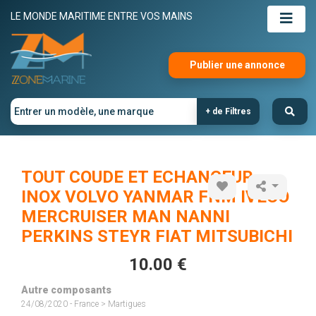
LE MONDE MARITIME ENTRE VOS MAINS
Publier une annonce
+ de Filtres
TOUT COUDE ET ECHANGEUR
INOX VOLVO YANMAR FNM IVECO
MERCRUISER MAN NANNI
PERKINS STEYR FIAT MITSUBICHI
10.00 €
Autre composants
24/08/2020 - France > Martigues