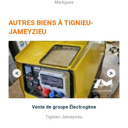
Martigues
AUTRES BIENS À TIGNIEU-
JAMEYZIEU
<
>
Previous
Next
Vente de groupe Électrogène
Tignieu-Jameyzieu