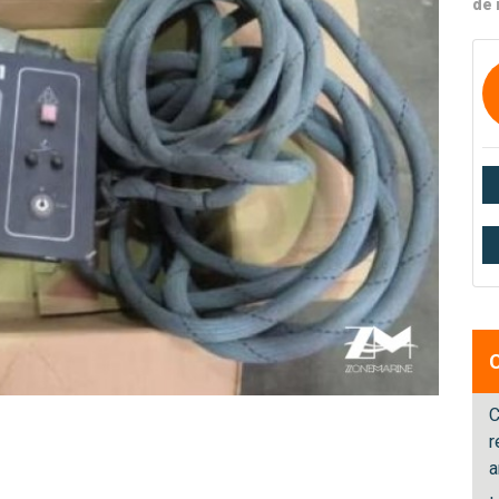
de 
C
r
a