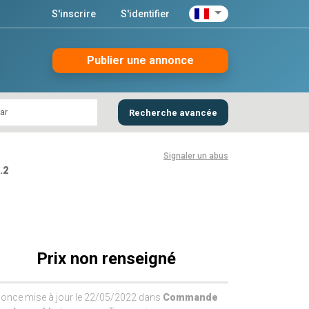
S'inscrire
S'identifier
Publier une annonce
Recherche avancée
Signaler un abus
.2
Prix non renseigné
once mise à jour le 22/05/2022 dans
Commande