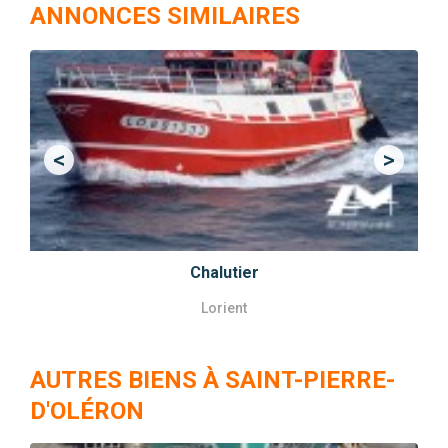
ANNONCES SIMILAIRES
<
>
Previous
Next
Chalutier
Lorient
AUTRES BIENS À SAINT-PIERRE-
D'OLÉRON