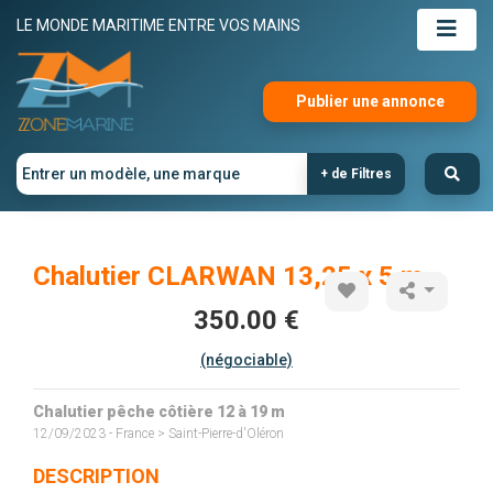
LE MONDE MARITIME ENTRE VOS MAINS
Publier une annonce
+ de Filtres
Chalutier CLARWAN 13,25 x 5 m
350.00 €
(négociable)
Chalutier pêche côtière 12 à 19 m
12/09/2023 - France > Saint-Pierre-d'Oléron
DESCRIPTION