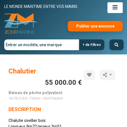
LE MONDE MARITIME ENTRE VOS MAINS
Publier une annonce
+ de Filtres
Chalutier
55 000.00 €
Bateau de pêche polyvalent
18/06/2026 - France > Saint-Nazaire
DESCRIPTION
Chalutie civellier bois
Longueur 9m72 largeur 3m51