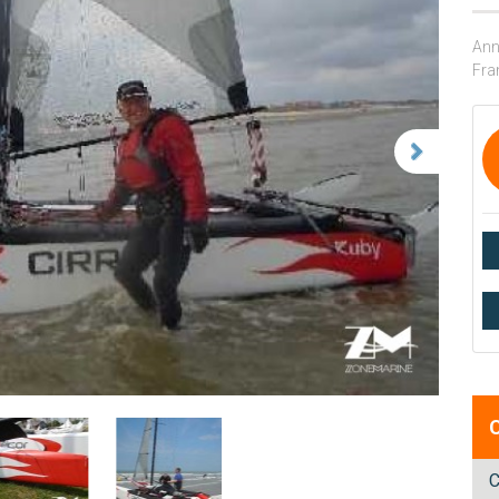
Ann
Fra
C