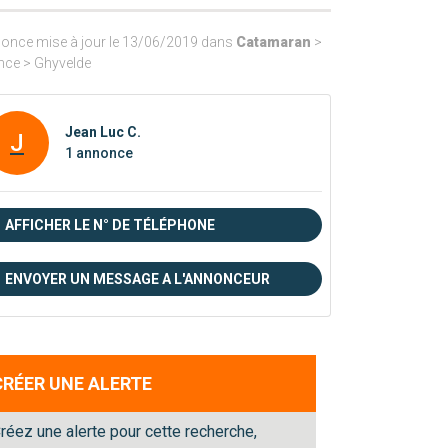
once mise à jour le 13/06/2019 dans
Catamaran
>
nce > Ghyvelde
Jean Luc C.
J
1 annonce
AFFICHER LE N° DE TÉLÉPHONE
ENVOYER UN MESSAGE A L'ANNONCEUR
CRÉER UNE ALERTE
réez une alerte pour cette recherche,