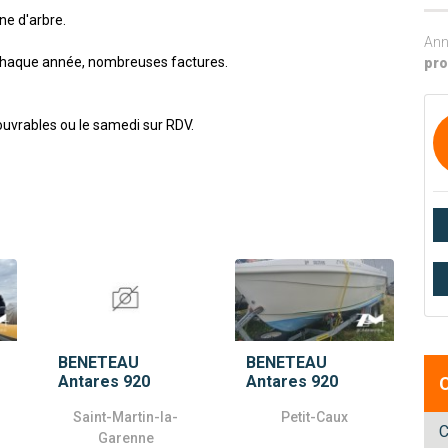
e d'arbre.
Ann
chaque année, nombreuses factures.
pr
 ouvrables ou le samedi sur RDV.
BENETEAU
BENETEAU
Antares 920
Antares 920
Saint-Martin-la-
Petit-Caux
C
Garenne