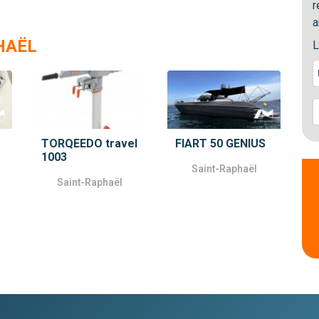
r
a
HAËL
L
TORQEEDO travel
FIART 50 GENIUS
1003
Saint-Raphaël
Saint-Raphaël