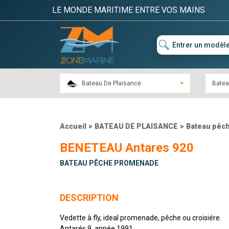
LE MONDE MARITIME ENTRE VOS MAINS
Bateau De Plaisance
Batea
Accueil
>
BATEAU DE PLAISANCE
>
Bateau pêc
BENETEAU Antares 920
BATEAU PÊCHE PROMENADE
DESCRIPTION
Vedette à fly, ideal promenade, pêche ou croisiére.
Antarés 9, année 1991