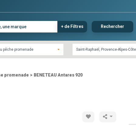
+ de Filtres
Rechercher
u pêche promenade
he promenade
>
BENETEAU Antares 920