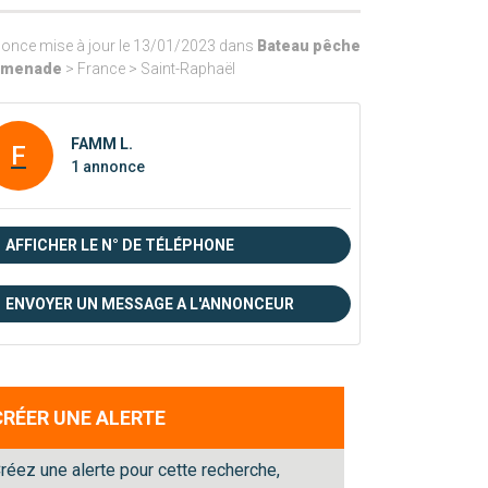
once mise à jour le 13/01/2023 dans
Bateau pêche
omenade
> France > Saint-Raphaël
FAMM L.
F
1 annonce
AFFICHER LE N° DE TÉLÉPHONE
ENVOYER UN MESSAGE A L'ANNONCEUR
CRÉER UNE ALERTE
réez une alerte pour cette recherche,