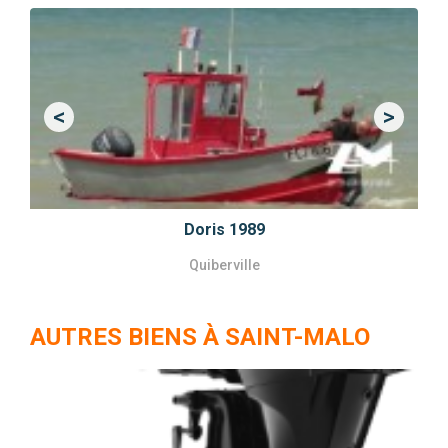
<
>
Previous
Next
Doris 1989
Quiberville
AUTRES BIENS À SAINT-MALO