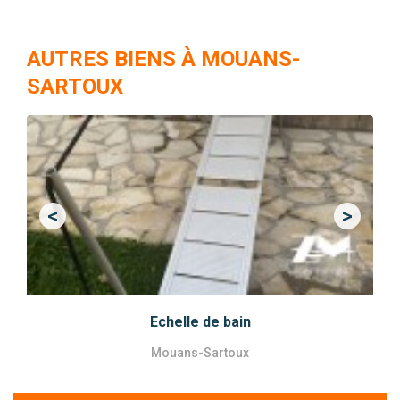
AUTRES BIENS À MOUANS-
SARTOUX
<
>
Previous
Next
Echelle de bain
Mouans-Sartoux