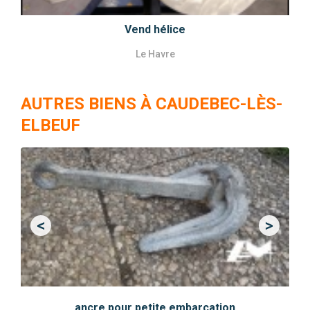
Vend hélice
Le Havre
AUTRES BIENS À CAUDEBEC-LÈS-
ELBEUF
<
>
Previous
Next
ancre pour petite embarcation