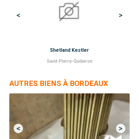
<
>
Previous
Next
Shetland Kestler
Saint-Pierre-Quiberon
AUTRES BIENS À BORDEAUX
<
>
Previous
Next